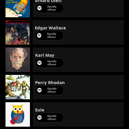
Erhard Dietl
Spotify
öffnen
Edgar Wallace
Spotify
öffnen
Karl May
Spotify
öffnen
Perry Rhodan
Spotify
öffnen
Eule
Spotify
öffnen