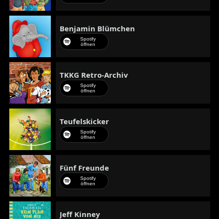
Benjamin Blümchen
Spotify
öffnen
TKKG Retro-Archiv
Spotify
öffnen
Teufelskicker
Spotify
öffnen
Fünf Freunde
Spotify
öffnen
Jeff Kinney