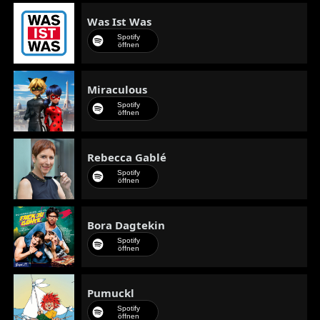
Was Ist Was
Spotify
öffnen
Miraculous
Spotify
öffnen
Rebecca Gablé
Spotify
öffnen
Bora Dagtekin
Spotify
öffnen
Pumuckl
Spotify
öffnen