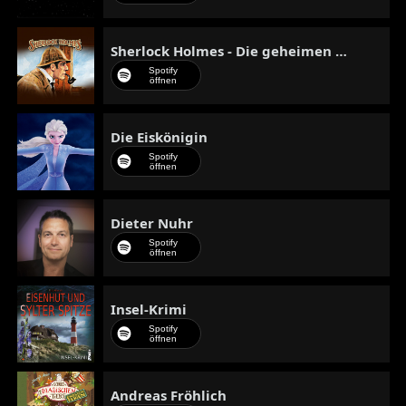
Sherlock Holmes - Die geheimen Fälle des Meisterdetektivs
Spotify
öffnen
Die Eiskönigin
Spotify
öffnen
Dieter Nuhr
Spotify
öffnen
Insel-Krimi
Spotify
öffnen
Andreas Fröhlich