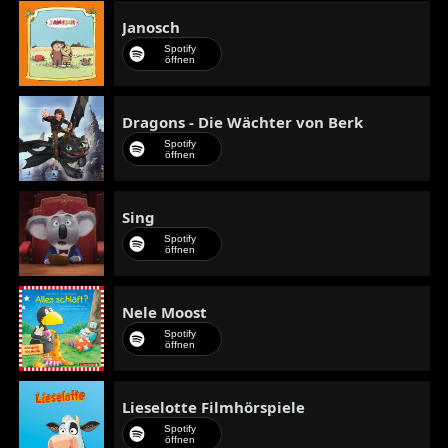
Janosch
Spotify
öffnen
Dragons - Die Wächter von Berk
Spotify
öffnen
Sing
Spotify
öffnen
Nele Moost
Spotify
öffnen
Lieselotte Filmhörspiele
Spotify
öffnen