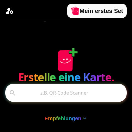
manage_accounts
Mein erstes Set
Erstelle eine Karte.
z.B. QR-Code Scanner
keyboard_arrow_down
Empfehlungen