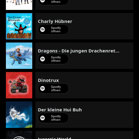
öffnen
Charly Hübner
Spotify
öffnen
Dragons - Die jungen Drachenretter
Spotify
öffnen
Dinotrux
Spotify
öffnen
Der kleine Hui Buh
Spotify
öffnen
Jurassic World