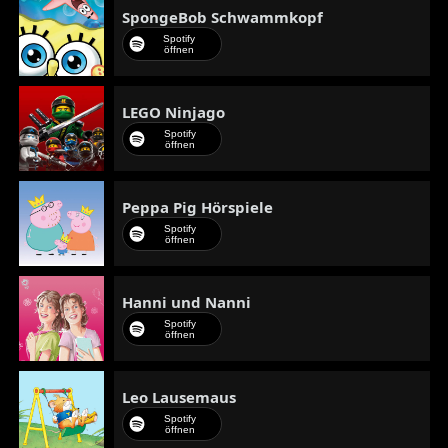
SpongeBob Schwammkopf
Spotify
öffnen
LEGO Ninjago
Spotify
öffnen
Peppa Pig Hörspiele
Spotify
öffnen
Hanni und Nanni
Spotify
öffnen
Leo Lausemaus
Spotify
öffnen