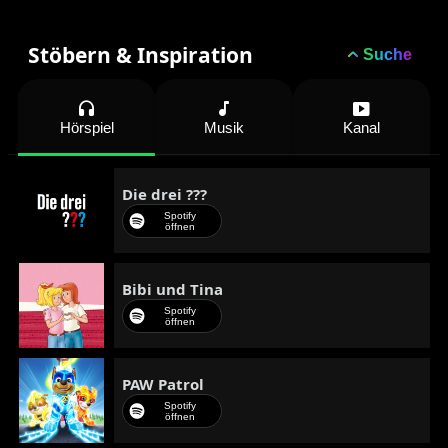
Stöbern & Inspiration
keyboard_arrow_up
Suche
headphones
music_note
smart_display
Hörspiel
Musik
Kanal
Die drei ???
Spotify
öffnen
Bibi und Tina
Spotify
öffnen
PAW Patrol
Spotify
öffnen