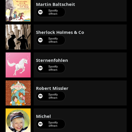
Martin Baltscheit
Spotify
öffnen
Sherlock Holmes & Co
Spotify
öffnen
Sternenfohlen
Spotify
öffnen
Robert Missler
Spotify
öffnen
Michel
Spotify
öffnen