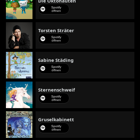
Die Oktonauten
Spotify
öffnen
Torsten Sträter
Spotify
öffnen
Sabine Städing
Spotify
öffnen
Sternenschweif
Spotify
öffnen
Gruselkabinett
Spotify
öffnen