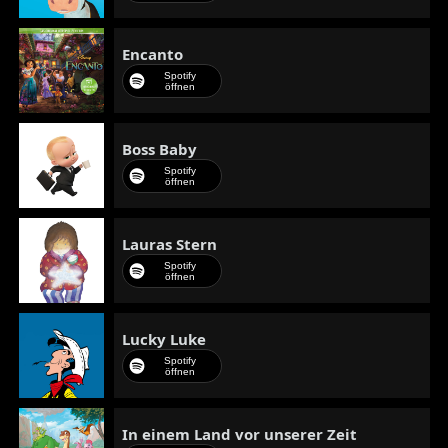
Encanto
Spotify
öffnen
Boss Baby
Spotify
öffnen
Lauras Stern
Spotify
öffnen
Lucky Luke
Spotify
öffnen
In einem Land vor unserer Zeit