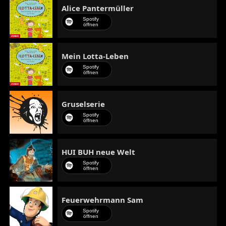
Alice Pantermüller
Spotify
öffnen
Mein Lotta-Leben
Spotify
öffnen
Gruselserie
Spotify
öffnen
HUI BUH neue Welt
Spotify
öffnen
Feuerwehrmann Sam
Spotify
öffnen