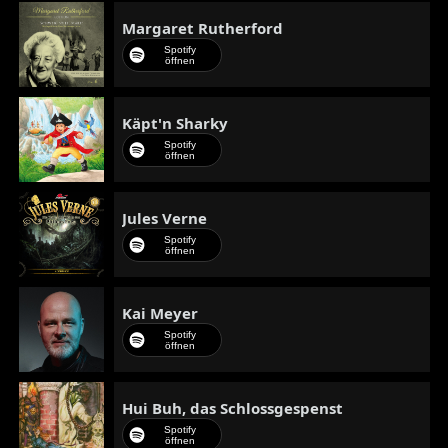
Margaret Rutherford
Spotify
öffnen
Käpt'n Sharky
Spotify
öffnen
Jules Verne
Spotify
öffnen
Kai Meyer
Spotify
öffnen
Hui Buh, das Schlossgespenst
Spotify
öffnen