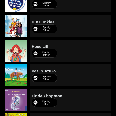
Spotify
öffnen
Die Punkies
Spotify
öffnen
Hexe Lilli
Spotify
öffnen
Kati & Azuro
Spotify
öffnen
Linda Chapman
Spotify
öffnen