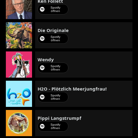
Ken Follett
Spotify
öffnen
Die Originale
Spotify
öffnen
Wendy
Spotify
öffnen
H2O - Plötzlich Meerjungfrau!
Spotify
öffnen
Pippi Langstrumpf
Spotify
öffnen